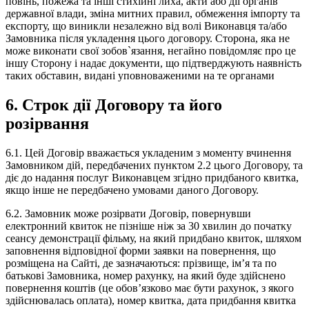
повінь, пожежа та інші стихійні лиха, акти або дії органів
державної влади, зміна митних правил, обмеження імпорту та
експорту, що виникли незалежно від волі Виконавця та/або
Замовника після укладення цього договору. Сторона, яка не
може виконати свої зобов`язання, негайно повідомляє про це
іншу Сторону і надає документи, що підтверджують наявність
таких обставин, видані уповноваженими на те органами
6. Строк дії Договору та його
розірвання
6.1. Цей Договір вважається укладеним з моменту вчинення
Замовником дій, передбачених пунктом 2.2 цього Договору, та
діє до надання послуг Виконавцем згідно придбаного квитка,
якщо інше не передбачено умовами даного Договору.
6.2. Замовник може розірвати Договір, повернувши
електронний квиток не пізніше ніж за 30 хвилин до початку
сеансу демонстрації фільму, на який придбано квиток, шляхом
заповнення відповідної форми заявки на повернення, що
розміщена на Сайті, де зазначаються: прізвище, ім’я та по
батькові Замовника, номер рахунку, на який буде здійснено
повернення коштів (це обов’язково має бути рахунок, з якого
здійснювалась оплата), номер квитка, дата придбання квитка