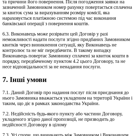
та причини його повернення. Після погодження заявки на
зазначений Замовником номер рахунку повертається сплачена
за квиток сума за вирахуванням розміру комісії, яка
нараховується платіжною системою під час виконання
банківської операції з повернення коштів.
6.3. Виконавець може розірвати цей Договір у разі
неможливості надати послуги згідно придбаних Замовником
квитків через виникнення ситуації, яку Виконавець не
контролює та не міг передбачити. В такому випадку
Виконавець повертає Замовнику сплачені за квиток кошти в
порядку, передбаченому пунктом 4.2 цього Договору, та не
несе відповідальності за не ненадання послуги.
7. Інші умови
7.1. Даний Договір про надання послуг після приєднання до
нього Замовника вважається укладеним на території України і
таким, що діє в рамках законодавства України.
7.2. Недійсність будь-якого пункту або частини Договору,
укладеного згідно даної пропозиції, не призводить до
недійсності Договору в цілому
7.3. Усі спори, що виникають між Замовником і Виконавцем,