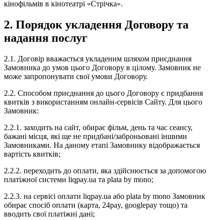
кінофільмів в кінотеатрі «Стрічка».
2. Порядок укладення Договору та
надання послуг
2.1. Договір вважається укладеним шляхом приєднання
Замовника до умов цього Договору в цілому. Замовник не
може запропонувати свої умови Договору.
2.2. Способом приєднання до цього Договору є придбання
квитків з використанням онлайн-сервісів Сайту. Для цього
Замовник:
2.2.1. заходить на сайт, обирає фільм, день та час сеансу,
бажані місця, які ще не придбані/заброньовані іншими
Замовниками. На даному етапі Замовнику відображається
вартість квитків;
2.2.2. переходить до оплати, яка здійснюється за допомогою
платіжної системи liqpay.ua та plata by mono;
2.2.3. на сервісі оплати liqpay.ua або plata by mono Замовник
обирає спосіб оплати (карта, 24pay, googlepay тощо) та
вводить свої платіжні дані;