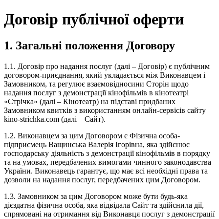
Договір публічної оферти
1. Загальні положення Договору
1.1. Договір про надання послуг (далі – Договір) є публічним
договором-приєднання, який укладається між Виконавцем і
Замовником, та регулює взаємовідносини Сторін щодо
надання послуг з демонстрації кінофільмів в кінотеатрі
«Стрічка» (далі – Кінотеатр) на підставі придбаних
Замовником квитків з використанням онлайн-сервісів сайту
kino-strichka.com (далі – Сайт).
1.2. Виконавцем за цим Договором є Фізична особа-
підприємець Ващинська Валерія Ігорівна, яка здійснює
господарську діяльність з демонстрації кінофільмів в порядку
та на умовах, передбачених вимогами чинного законодавства
України. Виконавець гарантує, що має всі необхідні права та
дозволи на надання послуг, передбачених цим Договором.
1.3. Замовником за цим Договором може бути будь-яка
дієздатна фізична особа, яка відвідала Сайт та здійснила дії,
спрямовані на отримання від Виконавця послуг з демонстрації