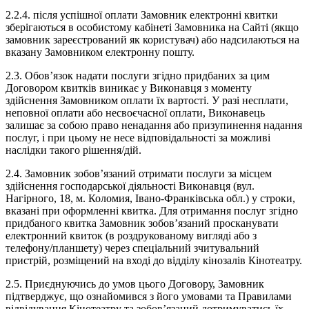
2.2.4. після успішної оплати Замовник електронні квитки
зберігаються в особистому кабінеті Замовника на Сайті (якщо
замовник зареєстрований як користувач) або надсилаються на
вказану Замовником електронну пошту.
2.3. Обов’язок надати послуги згідно придбаних за цим
Договором квитків виникає у Виконавця з моменту
здійснення Замовником оплати їх вартості. У разі несплати,
неповної оплати або несвоєчасної оплати, Виконавець
залишає за собою право ненадання або призупинення надання
послуг, і при цьому не несе відповідальності за можливі
наслідки такого рішення/дій.
2.4. Замовник зобов’язаний отримати послуги за місцем
здійснення господарської діяльності Виконавця (вул.
Нагірного, 18, м. Коломия, Івано-Франківська обл.) у строки,
вказані при оформленні квитка. Для отримання послуг згідно
придбаного квитка Замовник зобов’язаний просканувати
електронний квиток (в роздрукованому вигляді або з
телефону/планшету) через спеціальний зчитувальний
пристрій, розміщений на вході до відділу кінозалів Кінотеатру.
2.5. Приєднуючись до умов цього Договору, Замовник
підтверджує, що ознайомився з його умовами та Правилами
відвідування Кінотеатру та зобов’язаний дотримуватись їх