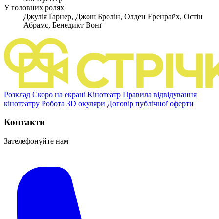
У головних ролях
Джулія Ґарнер, Джош Бролін, Олден Еренрайх, Остін
Абрамс, Бенедикт Вонґ
Розклад
Скоро на екрані
Кінотеатр
Правила відвідування
кінотеатру
Робота
3D окуляри
Договір публічної оферти
Контакти
Зателефонуйте нам