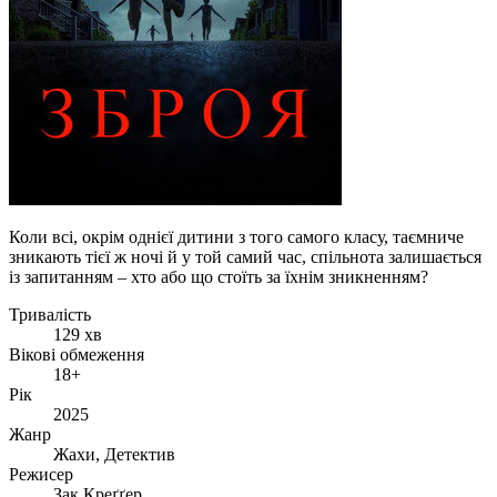
Коли всі, окрім однієї дитини з того самого класу, таємниче
зникають тієї ж ночі й у той самий час, спільнота залишається
із запитанням – хто або що стоїть за їхнім зникненням?
Тривалість
129 хв
Вікові обмеження
18+
Рік
2025
Жанр
Жахи, Детектив
Режисер
Зак Креґґер