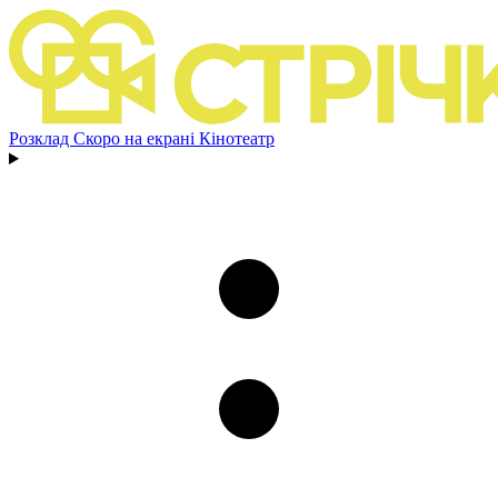
Розклад
Скоро на екрані
Кінотеатр