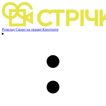
Розклад
Скоро на екрані
Кінотеатр