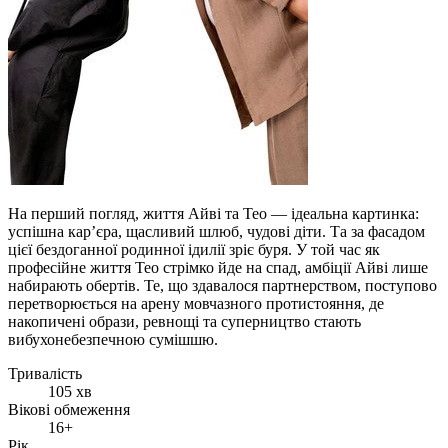
На перший погляд, життя Айві та Тео — ідеальна картинка:
успішна кар’єра, щасливий шлюб, чудові діти. Та за фасадом
цієї бездоганної родинної ідилії зріє буря. У той час як
професійне життя Тео стрімко йде на спад, амбіції Айві лише
набирають обертів. Те, що здавалося партнерством, поступово
перетворюється на арену мовчазного протистояння, де
накопичені образи, ревнощі та суперництво стають
вибухонебезпечною сумішшю.
Тривалість
105 хв
Вікові обмеження
16+
Рік