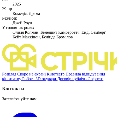
2025
Жанр
Комедія, Драма
Режисер
Джей Роуч
У головних ролях
Олівія Колман, Бенедикт Камбербетч, Енді Семберґ,
Кейт Маккінон, Белінда Бромілов
Розклад
Скоро на екрані
Кінотеатр
Правила відвідування
кінотеатру
Робота
3D окуляри
Договір публічної оферти
Контакти
Зателефонуйте нам