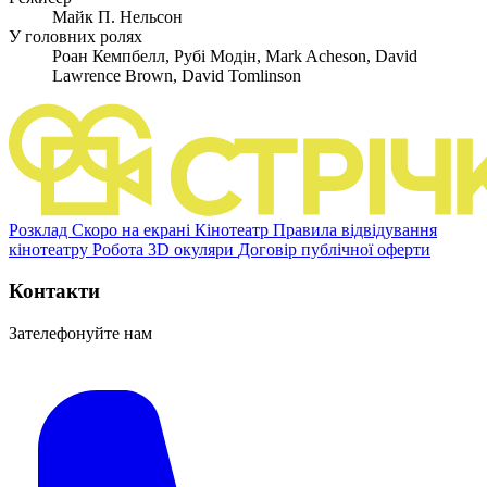
Майк П. Нельсон
У головних ролях
Роан Кемпбелл, Рубі Модін, Mark Acheson, David
Lawrence Brown, David Tomlinson
Розклад
Скоро на екрані
Кінотеатр
Правила відвідування
кінотеатру
Робота
3D окуляри
Договір публічної оферти
Контакти
Зателефонуйте нам