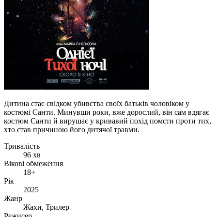
Дитина стає свідком убивства своїх батьків чоловіком у
костюмі Санти. Минувши роки, вже дорослий, він сам вдягає
костюм Санти й вирушає у кривавий похід помсти проти тих,
хто став причиною його дитячої травми.
Тривалість
96 хв
Вікові обмеження
18+
Рік
2025
Жанр
Жахи, Трилер
Режисер