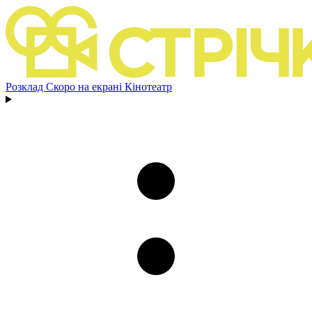
Розклад
Скоро на екрані
Кінотеатр