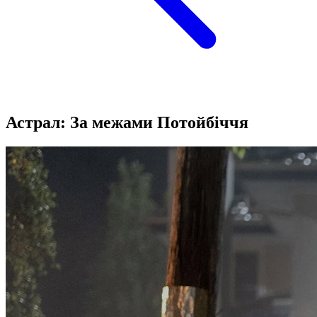
Астрал: За межами Потойбіччя