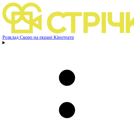
Розклад
Скоро на екрані
Кінотеатр