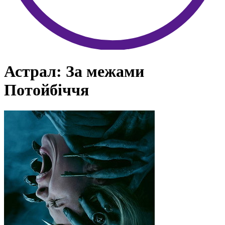
Астрал: За межами
Потойбіччя