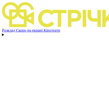
Розклад
Скоро на екрані
Кінотеатр