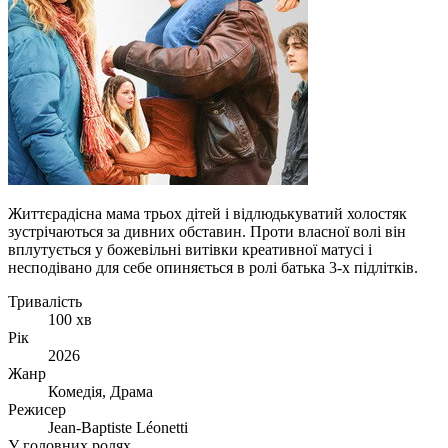
Життєрадісна мама трьох дітей і відлюдькуватий холостяк
зустрічаються за дивних обставин. Проти власної волі він
вплутується у божевільні витівки креативної матусі і
несподівано для себе опиняється в ролі батька 3-х підлітків.
Тривалість
100 хв
Рік
2026
Жанр
Комедія, Драма
Режисер
Jean-Baptiste Léonetti
У головних ролях