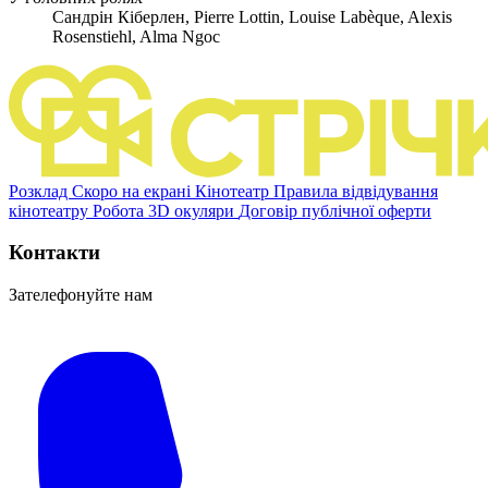
Сандрін Кіберлен, Pierre Lottin, Louise Labèque, Alexis
Rosenstiehl, Alma Ngoc
Розклад
Скоро на екрані
Кінотеатр
Правила відвідування
кінотеатру
Робота
3D окуляри
Договір публічної оферти
Контакти
Зателефонуйте нам