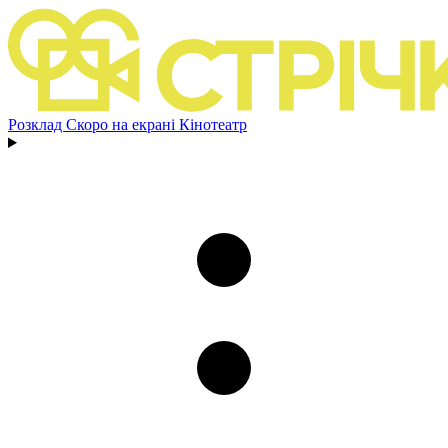
Розклад
Скоро на екрані
Кінотеатр